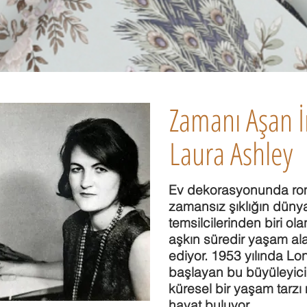
Zamanı Aşan İn
Laura Ashley
Ev dekorasyonunda rom
zamansız şıklığın düny
temsilcilerinden biri ol
aşkın süredir yaşam al
ediyor. 1953 yılında L
başlayan bu büyüleyici
küresel bir yaşam tarzı
hayat buluyor.