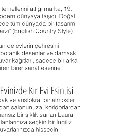
emellerini attığı marka, 19.
i modern dünyaya taşıdı. Doğal
rede tüm dünyada bir tasarım
Tarzı" (English Country Style)
ün de evlerin çehresini
ci botanik desenler ve damask
ar kağıtları, sadece bir arka
iren birer sanat eserine
Evinizde Kır Evi Esintisi
ak ve aristokrat bir atmosfer
ndan salonunuza, koridorlardan
nsız bir şıklık sunan Laura
anlarınıza seçkin bir İngiliz
uvarlarınızda hissedin.