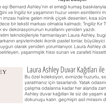
e eşi Bernard Ashley’nin el emeği kumaş baskılarıyla t
ğini ve İngiliz kır yaşamının huzur veren esintilerin
n imzası haline gelen minik çiçek desenleri, kısa sü
sadece bir tekstil markası olmakla kalmadı; "İngiliz Kır 
k ev dekorasyonunun kurallarını yeniden yazdı.
etim teknolojileriyle harmanlayan Laura Ashley, bug
kanın arşivlerindeki ikonik pastel tonlar, büyüleyi
 uygun olarak yeniden yorumlanıyor. Laura Ashley duv
belirleyen, yaşanmışlık hissi sunan ve zarafeti hissett
Laura Ashley Duvar Kağıtları ile 
Bu özel koleksiyon, evinizde huzurlu, sıc
yaratmanız için tasarlandı. Yatak odası
çalışma odalarına kadar her alanda zama
Ashley duvar kağıtları ile siz de yaşam al
dokunuşu katın. geçmişin asil mirasını d