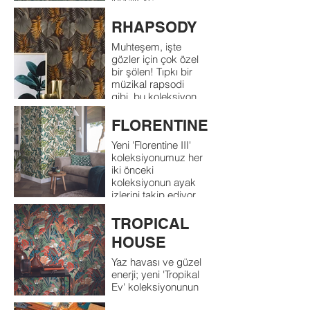
mükemmel şekilli
büyülüyor.
zarafet birinci sınıf
RHAPSODY
nitelikleridir. Elle
Muhteşem, işte
boyanmış, yaratıcı
gözler için çok özel
çiçek, farklı renk
bir şölen! Tıpkı bir
kombinasyonlarında
müzikal rapsodi
basit ve mat arka
gibi, bu koleksiyon
planlar üzerinde
çok çeşitli temaları
ayrıntılı dallar ve
ustalıkla
yapraklara sahiptir
FLORENTINE
birleştiriyor.
Yeni 'Florentine III'
Birbirinden mutlaka
koleksiyonumuz her
kaynaklanmayan
iki önceki
geçici, hayal ürünü
koleksiyonun ayak
fikirler, göze hoş
izlerini takip ediyor.
gelen bir "melodi"
Odak noktası, çok
halinde birleşmeyi
çeşitli tür ve renk
başarır.
TROPICAL
tonlarındaki desenli
HOUSE
duvar kaplamaları ve
botanik tasarım
Yaz havası ve güzel
baskılarıdır. Uzun
enerji; yeni 'Tropikal
bambular, büyük
Ev' koleksiyonunun
şakayıklar, tropik
vaat ettiği şey bu.
palmiye ağaçları,