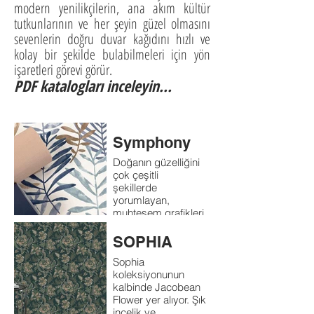
modern yenilikçilerin, ana akım kültür
tutkunlarının ve her şeyin güzel olmasını
sevenlerin doğru duvar kağıdını hızlı ve
kolay bir şekilde bulabilmeleri için yön
işaretleri görevi görür.
PDF katalogları inceleyin...
Symphony
Doğanın güzelliğini
çok çeşitli
şekillerde
yorumlayan,
muhteşem grafikleri
retro dokunuşla ve
diğer sofistike
SOPHIA
tasarımları uyumlu
Sophia
düzlüklerle
koleksiyonunun
birleştiren
kalbinde Jacobean
'Symphony' duvar
Flower yer alıyor. Şık
kaplama
incelik ve
koleksiyonu herkesi