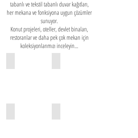
tabanlı ve tekstil tabanlı duvar kağıtları,
her mekana ve fonksiyona uygun çözümler
sunuyor.
Konut projeleri, oteller, devlet binaları,
restoranlar ve daha pek çok mekan için
koleksiyonlarımızı inceleyin...
AS Creation
Dolce & Gabbana
JWall
Khroma