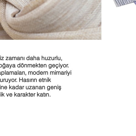
miz zamanı daha huzurlu,
u doğaya dönmekten geçiyor.
plamaları, modern mimariyi
ruyor. Hasırın etnik
tine kadar uzanan geniş
k ve karakter katın.