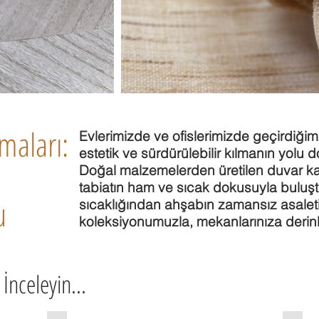
maları:
Evlerimizde ve ofislerimizde geçirdiği
estetik ve sürdürülebilir kılmanın yol
Doğal malzemelerden üretilen duvar ka
tabiatın ham ve sıcak dokusuyla buluştu
u
sıcaklığından ahşabın zamansız asale
koleksiyonumuzla, mekanlarınıza derinli
İnceleyin...